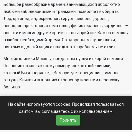
Большое разнообразие врачей, занимающихся абсолютно
любыми заболеваниями и травмами, позволяет выбирать.
Лор, ортопед, эндокринолог, хирург, сексолог, уролог,
невролог, проктолог, стоматолог, физиотерапевт, кардиолог –
все эти и многие другие врачи готовы прийти к Вам на помощь
в любое необходимой время. Со здоровьем шутки плохи,
поэтому в долгий ящик откладывать проблемы не стоит.
Многие клиники Москвы, предлагают услуги скорой помощи.
Позвонив по контактному номеру конкретной клиники,
который Вы доверяете, к Вам приедет специалист именно
оттуда. Клиники выполняют транспортировку и перевозку
больных.
Справка-Регион «moskva» -
spravka-region.ru
© 2026 год.
На сайте используются cookies. Продолжая пользоваться
По всем возникающим вопросам пишите: ✍
сайтом, вы соглашаетесь с их использованием.
regionspravka@yandex.ru
На сайте может быть информация содержащая возрастных
Принять
ограничения 6+.