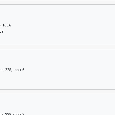
, 163А
-59
, 228, корп. 6
, 228, корп. 3