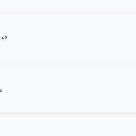
в, 2
25