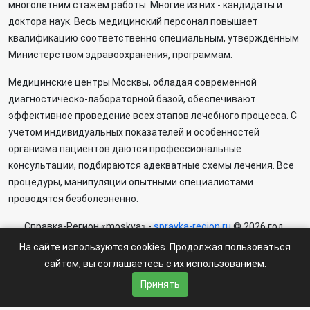
многолетним стажем работы. Многие из них - кандидаты и
доктора наук. Весь медицинский персонал повышает
квалификацию соответственно специальным, утвержденным
Министерством здравоохранения, программам.
Медицинские центры Москвы, обладая современной
диагностическо-лабораторной базой, обеспечивают
эффективное проведение всех этапов лечебного процесса. С
учетом индивидуальных показателей и особенностей
организма пациентов даются профессиональные
консультации, подбираются адекватные схемы лечения. Все
процедуры, манипуляции опытными специалистами
проводятся безболезненно.
Справка-Регион «moskva» -
spravka-region.ru
© 2026 год.
По всем возникающим вопросам пишите: ✍
На сайте используются cookies. Продолжая пользоваться
regionspravka@yandex.ru
сайтом, вы соглашаетесь с их использованием.
На сайте может быть информация содержащая возрастных
Принять
ограничения 6+.