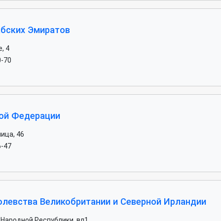
бских Эмиратов
, 4
0-70
ой Федерации
ица, 46
6-47
левства Великобритании и Северной Ирландии
 Народной Республики, вл1