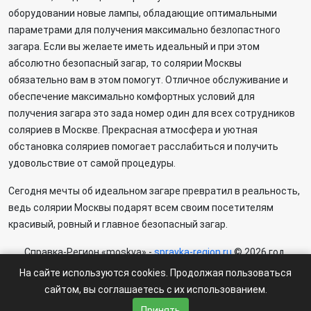
оборудовании новые лампы, обладающие оптимальными
параметрами для получения максимально безлопастного
загара. Если вы желаете иметь идеальный и при этом
абсолютно безопасный загар, то солярии Москвы
обязательно вам в этом помогут. Отличное обслуживание и
обеспечение максимально комфортных условий для
получения загара это зада номер один для всех сотрудников
соляриев в Москве. Прекрасная атмосфера и уютная
обстановка соляриев помогает расслабиться и получить
удовольствие от самой процедуры.
Сегодня мечты об идеальном загаре превратил в реальность,
ведь солярии Москвы подарят всем своим посетителям
красивый, ровный и главное безопасный загар.
Справка-Регион «moskva» -
spravka-region.ru
© 2026 год.
По всем возникающим вопросам пишите: ✍
На сайте используются cookies. Продолжая пользоваться
regionspravka@yandex.ru
сайтом, вы соглашаетесь с их использованием.
На сайте может быть информация содержащая возрастных
Принять