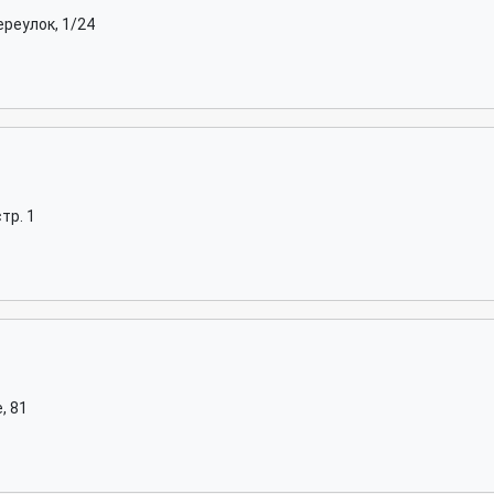
реулок, 1/24
тр. 1
, 81