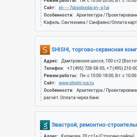
Режим работы:
Пн: c 10:00-20:00, Вт: c 10:00
Сайт:
xn----7sbxidxxdaj.xn--p1ai
Особенности:
Архитектура / Проектирован
Кафель. Сантехника / Санфаянс/Оплата карт
SHISHI, торгово-сервисная ком
Адрес:
Дмитровское шоссе, 100 ст2 (Восто
Телефон:
+7 (495) 728-58-05, +7 (495) 210-0
Режим работы:
Пн: c 10:00-18:00, Вт: c 10:0
Сайт:
www.shishi-rus.ru
Особенности:
Архитектура / Проектирован
расчёт. Оплата через банк
Эвастрой, ремонтно-строитель
Адрес:
Кулакова, 20 ст1а (Строгино район)