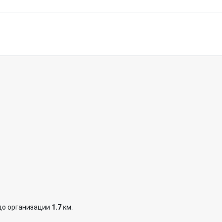
до организации
1.7
км.