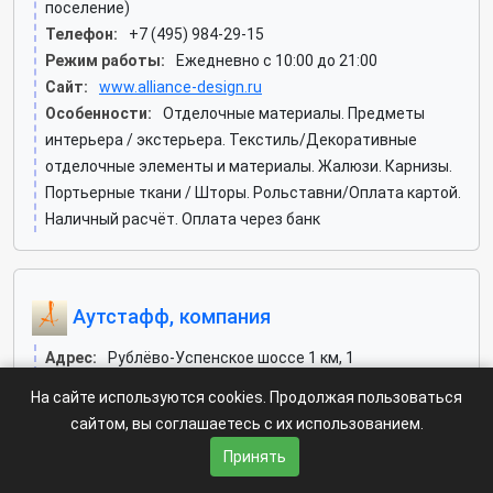
поселение)
Телефон:
+7 (495) 984-29-15
Режим работы:
Ежедневно с 10:00 до 21:00
Сайт:
www.alliance-design.ru
Особенности:
Отделочные материалы. Предметы
интерьера / экстерьера. Текстиль/Декоративные
отделочные элементы и материалы. Жалюзи. Карнизы.
Портьерные ткани / Шторы. Рольставни/Оплата картой.
Наличный расчёт. Оплата через банк
Аутстафф, компания
Адрес:
Рублёво-Успенское шоссе 1 км, 1
Телефон:
+7 (495) 666-20-83, +7-906-715-55-55
На сайте используются cookies. Продолжая пользоваться
Режим работы:
Пн: c 10:00-18:00, Вт: c 10:00-18:00, Ср:
сайтом, вы соглашаетесь с их использованием.
c 10:00-18:00, Чт: c 10:00-18:00, Пт: c 10:00-18:00, Сб:
Принять
выходной, Вс: выходной. по предварительной записи:
пн-пт