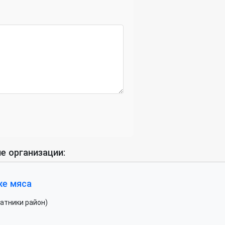
е организации:
же мяса
чатники район)