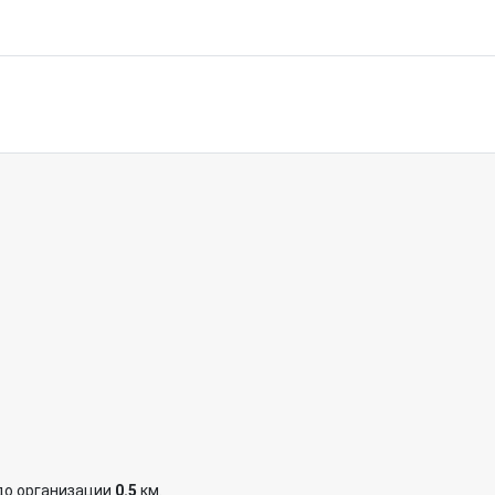
до организации
0.5
км.