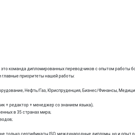
 это команда дипломированных переводчиков с опытом работы бо
 главные приоритеты нашей работы:
орудование, Нефть/Газ, Юриспруденция, Бизнес/Финансы, Медици
ик + редактор + менеджер со знанием языка);
енных в 35 странах мира;
водов;
не только сертификаты ISO, международные дипломы, но и опыт 