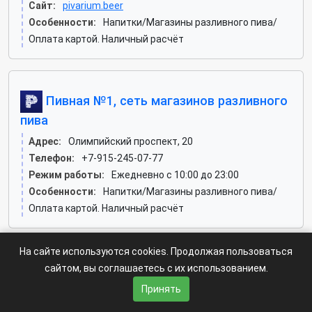
Сайт:
pivarium.beer
Особенности:
Напитки/Магазины разливного пива/
Оплата картой. Наличный расчёт
Пивная №1, сеть магазинов разливного
пива
Адрес:
Олимпийский проспект, 20
Телефон:
+7-915-245-07-77
Режим работы:
Ежедневно с 10:00 до 23:00
Особенности:
Напитки/Магазины разливного пива/
Оплата картой. Наличный расчёт
На сайте используются cookies. Продолжая пользоваться
сайтом, вы соглашаетесь с их использованием.
Справка-Регион «moskva» -
spravka-region.ru
© 2026 год.
По всем возникающим вопросам пишите: ✍
Принять
regionspravka@yandex.ru