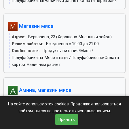
Полуфабрикаты/Наличный расчёт. Оплата через банк
Магазин мяса
Адрес:
Берзарина, 23 (Хорошёво-Мнёвники район)
Режим работы:
Ежедневно с 10:00 до 21:00
Особенности:
Продукты питания/Мясо /
Полуфабрикаты. Мясо птицы / Полуфабрикаты/Оплата
картой. Наличный расчёт
Амина, магазин мяса
Адрес:
Борисовские Пруды, 26 к2 (Братеево район)
На сайте используются cookies. Продолжая пользоваться
Телефон:
+7-999-543-74-64
сайтом, вы соглашаетесь с их использованием.
Режим работы:
Ежедневно с 10:00 до 22:00
Принять
Особенности:
Напитки. Продукты питания/Колбасные
изделия. Мясо / Полуфабрикаты. Мясо птицы /