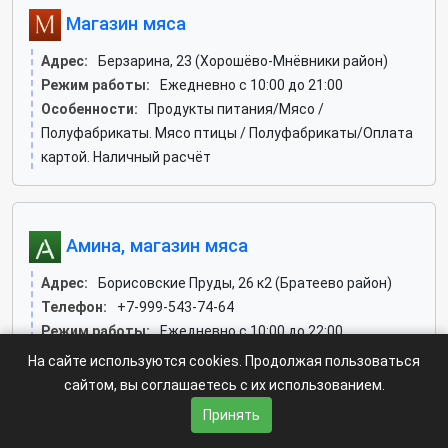
Магазин мяса
Адрес:
Берзарина, 23 (Хорошёво-Мнёвники район)
Режим работы:
Ежедневно с 10:00 до 21:00
Особенности:
Продукты питания/Мясо /
Полуфабрикаты. Мясо птицы / Полуфабрикаты/Оплата
картой. Наличный расчёт
Амина, магазин мяса
Адрес:
Борисовские Пруды, 26 к2 (Братеево район)
Телефон:
+7-999-543-74-64
Режим работы:
Ежедневно с 10:00 до 22:00
Особенности:
Напитки. Продукты питания/Колбасные
На сайте используются cookies. Продолжая пользоваться
изделия. Мясо / Полуфабрикаты. Мясо птицы /
сайтом, вы соглашаетесь с их использованием.
Полуфабрикаты. Чай / Кофе/Оплата картой. Наличный
Принять
расчёт