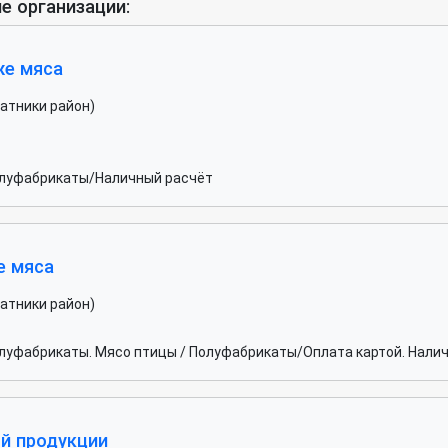
е организации:
же мяса
чатники район)
олуфабрикаты/Наличный расчёт
е мяса
чатники район)
луфабрикаты. Мясо птицы / Полуфабрикаты/Оплата картой. Нали
й продукции