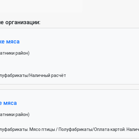
е организации:
же мяса
чатники район)
олуфабрикаты/Наличный расчёт
е мяса
чатники район)
луфабрикаты. Мясо птицы / Полуфабрикаты/Оплата картой. Нали