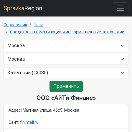
Spravka
Region
Справочник
Теги
Средства автоматизации и информационные технологии
Применить
ООО «АйТи Финанс»
Адрес: Мытная улица, 46с5, Москва
Сайт:
finintell.ru