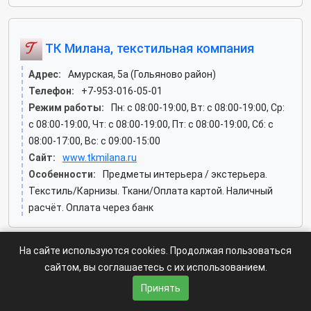
ТК Милана, текстильная компания
Адрес:
Амурская, 5а (Гольяново район)
Телефон:
+7-953-016-05-01
Режим работы:
Пн: c 08:00-19:00, Вт: c 08:00-19:00, Ср:
c 08:00-19:00, Чт: c 08:00-19:00, Пт: c 08:00-19:00, Сб: c
08:00-17:00, Вс: c 09:00-15:00
Сайт:
www.tkmilana.ru
Особенности:
Предметы интерьера / экстерьера.
Текстиль/Карнизы. Ткани/Оплата картой. Наличный
расчёт. Оплата через банк
На сайте используются cookies. Продолжая пользоваться
Worldtex, фирма
сайтом, вы соглашаетесь с их использованием.
Принять
Адрес:
Уральская, 6 к1 (Гольяново район)