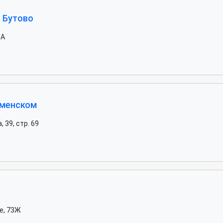
 Бутово
9А
оменском
 39, стр. 69
е, 73Ж