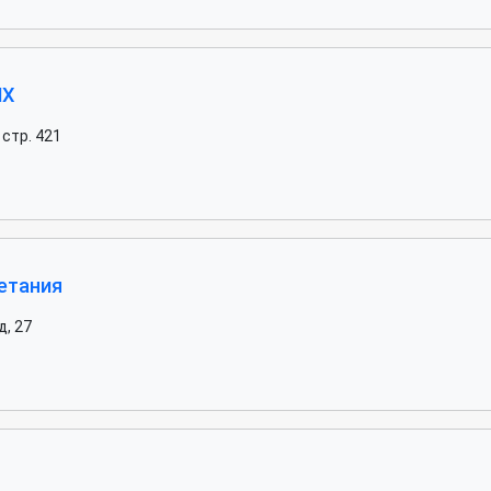
НХ
 стр. 421
етания
, 27