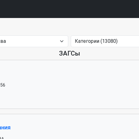
ЗАГСы
 56
ания