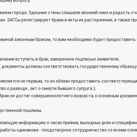
щему вопросу.
зни города. Здешние стены слышали звонкий смех и радость сч
ких. ЗАГСы регистрируют браки и акты их расторжения, а также
овиной законным браком, то вам необходимо будет предоставить
лании вступить в брак, заверенное подписью заявителя;
 ( документы должны соответствовать государственному образцу
ак является не первым, то он обязан предоставить соответствую
 о разводе , акт о смерти бывшего супруга );
х брак не достиг совершеннолетнего возраста, к основным доку
арственной пошлины.
ывающую информацию о часах приёма, выходных днях и специфик
х работы одинакова - плодотворное сотрудничество со всеми сло