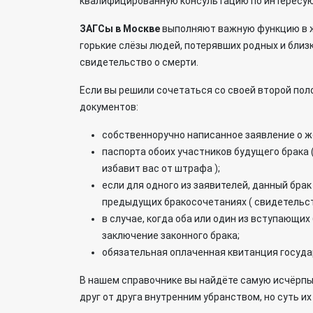
квалифицированную консультацию по интересую
ЗАГСы в Москве
выполняют важную функцию в жи
горькие слёзы людей, потерявших родных и близ
свидетельство о смерти.
Если вы решили сочетаться со своей второй пол
документов:
собственноручно написанное заявление о же
паспорта обоих участников будущего брака
избавит вас от штрафа );
если для одного из заявителей, данный бр
предыдущих бракосочетаниях ( свидетельство
в случае, когда оба или один из вступающи
заключение законного брака;
обязательная оплаченная квитанция госуд
В нашем справочнике вы найдёте самую исчёрп
друг от друга внутренним убранством, но суть и