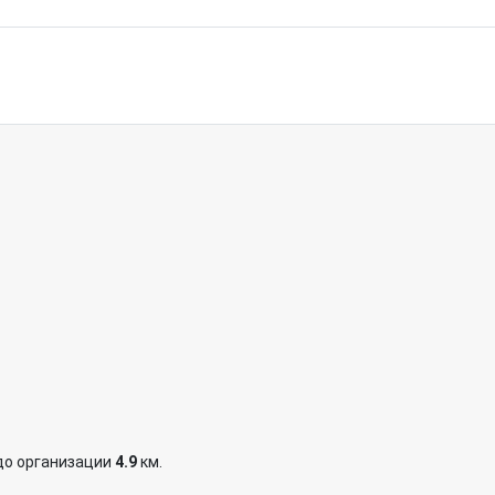
до организации
4.9
км.