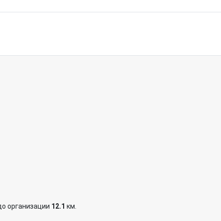
до организации
12.1
км.