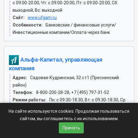
c 09:00-20:00, Чт: c 09:00-20:00, Пт: c 09:00-20:00, Сб:
выходной, Вс: выходной
Сайт:
www.ufgam.ru
Особенности:
Банковские / финансовые услуги/
Инвестиционные компании/Оплата через банк
Альфа-Капитал, управляющая
компания
Адрес:
Садовая-Кудринская, 32 ст1 (Пресненский
район)
Телефон:
8-800-200-28-28, +7 (495) 797-31-52
Режим работы:
Пн: c 09:30-18:30, Вт: c 09:30-18:30, Ср:
c 09:30-18:30, Чт: c 09:30-18:30, Пт: c 09:30-17:30, Сб:
На сайте используются cookies. Продолжая пользоваться
выходной, Вс: выходной
сайтом, вы соглашаетесь с их использованием.
Сайт:
www.alfacapital.ru
Принять
Особенности:
Банковские / финансовые услуги/
Инвестиционные компании. Операции на фондовом