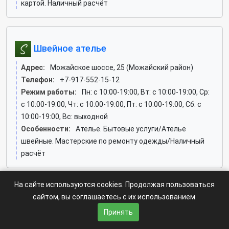
картой. Наличный расчёт
Швейное ателье
Адрес:
Можайское шоссе, 25 (Можайский район)
Телефон:
+7-917-552-15-12
Режим работы:
Пн: c 10:00-19:00, Вт: c 10:00-19:00, Ср:
c 10:00-19:00, Чт: c 10:00-19:00, Пт: c 10:00-19:00, Сб: c
10:00-19:00, Вс: выходной
Особенности:
Ателье. Бытовые услуги/Ателье
швейные. Мастерские по ремонту одежды/Наличный
расчёт
На сайте используются cookies. Продолжая пользоваться
сайтом, вы соглашаетесь с их использованием.
Светлана, ателье
Принять
Адрес:
Большая Юшуньская, 1а к7 (Зюзино район)