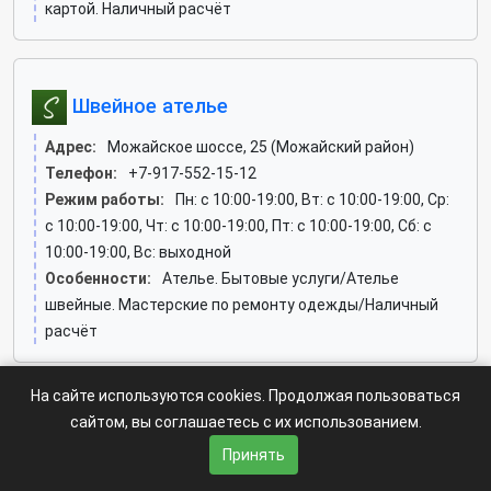
картой. Наличный расчёт
Швейное ателье
Адрес:
Можайское шоссе, 25 (Можайский район)
Телефон:
+7-917-552-15-12
Режим работы:
Пн: c 10:00-19:00, Вт: c 10:00-19:00, Ср:
c 10:00-19:00, Чт: c 10:00-19:00, Пт: c 10:00-19:00, Сб: c
10:00-19:00, Вс: выходной
Особенности:
Ателье. Бытовые услуги/Ателье
швейные. Мастерские по ремонту одежды/Наличный
расчёт
На сайте используются cookies. Продолжая пользоваться
сайтом, вы соглашаетесь с их использованием.
Светлана, ателье
Принять
Адрес:
Большая Юшуньская, 1а к7 (Зюзино район)