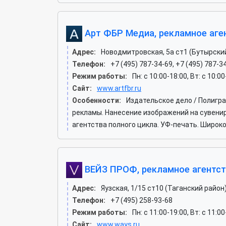
Арт ФБР Медиа, рекламное аге
Адрес:
Новодмитровская, 5а ст1 (Бутырски
Телефон:
+7 (495) 787-34-69, +7 (495) 787-3
Режим работы:
Пн: c 10:00-18:00, Вт: c 10:0
Сайт:
www.artfbr.ru
Особенности:
Издательское дело / Полигр
рекламы. Нанесение изображений на сувени
агентства полного цикла. УФ-печать. Широ
ВЕЙЗ ПРОФ, рекламное агентс
Адрес:
Яузская, 1/15 ст10 (Таганский район
Телефон:
+7 (495) 258-93-68
Режим работы:
Пн: c 11:00-19:00, Вт: c 11:0
Сайт:
www.ways.ru