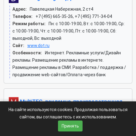
Адрес:
Павелецкая Набережная, 2 ст4
Телефон:
+7 (495) 665-35-26, +7 (495) 771-34-04
Режим работы:
Пн: c 10:00-19:00, Вт: c 10:00-19:00, Ср:
c 10:00-19:00, Чт: c 10:00-19:00, Пт: c 10:00-19:00, Сб:
выходной, Вс: выходной
Сайт:
www.dot.ru
Особенности:
Интернет. Рекламные услуги/Дизайн
рекламы. Размещение рекламы в интернете.
Размещение рекламы в СМИ. Разработка / поддержка /
продвижение web-сайтов/Оплата через банк
MultiTEC, рекламно-производственная
компания
На сайте используются cookies. Продолжая пользоваться
сайтом, вы соглашаетесь с их использованием.
Адрес:
Пресненская Набережная, 6 ст2 (Пресненский
Принять
район)
Телефон:
+7 (495) 234-02-12