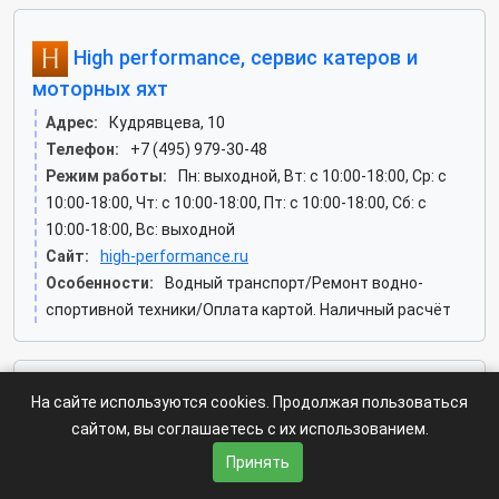
High performance, сервис катеров и
моторных яхт
Адрес:
Кудрявцева, 10
Телефон:
+7 (495) 979-30-48
Режим работы:
Пн: выходной, Вт: c 10:00-18:00, Ср: c
10:00-18:00, Чт: c 10:00-18:00, Пт: c 10:00-18:00, Сб: c
10:00-18:00, Вс: выходной
Сайт:
high-performance.ru
Особенности:
Водный транспорт/Ремонт водно-
спортивной техники/Оплата картой. Наличный расчёт
На сайте используются cookies. Продолжая пользоваться
Yacht service
сайтом, вы соглашаетесь с их использованием.
Адрес:
Кудрявцева, 16 ст1
Принять
Телефон:
+7 (495) 729-78-45, +7 (495) 729-78-31, +7-