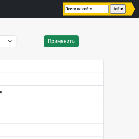
Применить
к