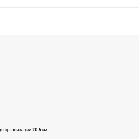
до организации
20.6
км.